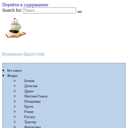
Перейти к содержанию
Search for:
Флибуста 2
Книжное братство
Все книги
Жанры
Боевик
Детектив
Драма
Мистика/Ужасы
Попаданцы
Проза
Роман
Рассказ
Триллер
Фантастика