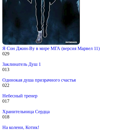
Я Сон Джин-Ву в мире МГА (версия Марвел 11)
0
29
Заклинатель Душ 1
0
13
Одинокая душа призрачного счастья
0
22
Небесный тренер
0
17
Хранительница Сердца
0
18
На колени, Котик!