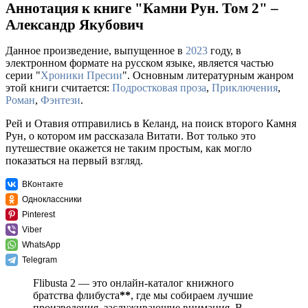
Аннотация к книге "Камни Рун. Том 2" –
Александр Якубович
Данное произведение, выпущенное в
2023
году, в
электронном формате на русском языке, является частью
серии "
Хроники Пресии
". Основным литературным жанром
этой книги считается:
Подростковая проза
,
Приключения
,
Роман
,
Фэнтези
.
Рей и Отавия отправились в Келанд, на поиск второго Камня
Рун, о котором им рассказала Витати. Вот только это
путешествие окажется не таким простым, как могло
показаться на первый взгляд.
ВКонтакте
Одноклассники
Pinterest
Viber
WhatsApp
Telegram
Flibusta 2 — это онлайн-каталог книжного
братства флибуста
**
, где мы собираем лучшие
произведения, заслуживающие внимания. В