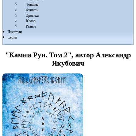
Фанфик
Фэнтези
Эротика
Юмор
Разное
Писатели
Серии
"Камни Рун. Том 2", автор Александр
Якубович