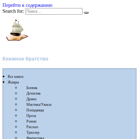
Перейти к содержанию
Search for:
Флибуста 2
Книжное братство
Все книги
Жанры
Боевик
Детектив
Драма
Мистика/Ужасы
Попаданцы
Проза
Роман
Рассказ
Триллер
Фантастика