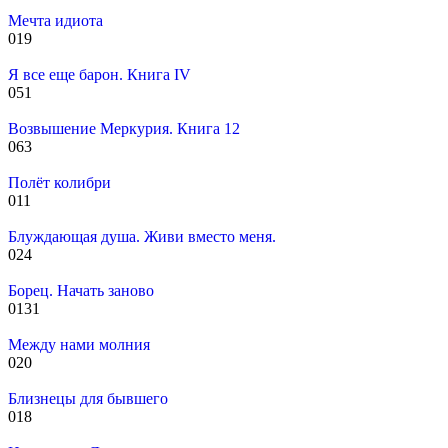
Мечта идиота
0
19
Я все еще барон. Книга IV
0
51
Возвышение Меркурия. Книга 12
0
63
Полёт колибри
0
11
Блуждающая душа. Живи вместо меня.
0
24
Борец. Начать заново
0
131
Между нами молния
0
20
Близнецы для бывшего
0
18