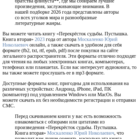
братства флибуста
**
, где мы собираем лучшие
произведения, заслуживающие внимания. В
нашей подборке 2026 года представлены авторы
со всех уголков мира и разнообразные
литературные жанры.
Вы можете читать книгу «Перекрёсток судьбы. Пустышка.
Книга вторая»
2023
года от автора
Москаленко Юрий
Николаевич
онлайн, а также скачать в удобном для себя
формате (fb2, txt, rtf, epub, pdf) после покупки на сайте
легального распространителя. Эти форматы отлично подходят
для чтения на любых электронных книгах, компьютерах,
телефонах или планшетах. Если вас интересует аудиокнига, то
вы также можете прослушать ее в mp3 формате.
Доступные форматы книг, пригодны для использования на
различных устройствах: Андроид, iPhone, iPad, ПК
(компьютер) под управлением Windows или MacOs. Вы
можете скачать их без необходимости регистрации и отправки
СМС.
Перед скачиванием книги у вас есть возможность
ознакомиться с обзорами или цитатами из
произведения «Перекрёсток судьбы. Пустышка.
Книга вторая»
Москаленко Юрий Николаевич
, что
позволит вам лучше оценить, насколько эта книга