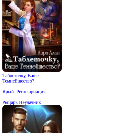
Таблеточку, Ваше
Темнейшество?
Ярый. Реинкарнация
Рыцарь-Неудачник