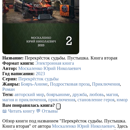
Название:
Перекрёсток судьбы. Пустышка. Книга вторая
Формат книги:
Электронная книга
Автор:
Москаленко Юрий Николаевич
Год написания:
2023
Серия:
Перекрёсток судьбы
Жанры:
Бояръ-Аниме
,
Подростковая проза
,
Приключения
,
Роман
Теги:
авторский мир
,
бояръаниме
,
дружба
,
любовь
,
магия
,
магия и приключения
,
приключения
,
становление героя
,
юмор
Вам понравилась книга?
📖 Читать книгу
💬 Отзывы
Обзор книги под названием "Перекрёсток судьбы. Пустышка.
Книга вторая" от автора
Москаленко Юрий Николаевич
. Здесь