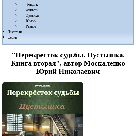
Фанфик
Фэнтези
Эротика
Юмор
Разное
Писатели
Серии
"Перекрёсток судьбы. Пустышка.
Книга вторая", автор Москаленко
Юрий Николаевич