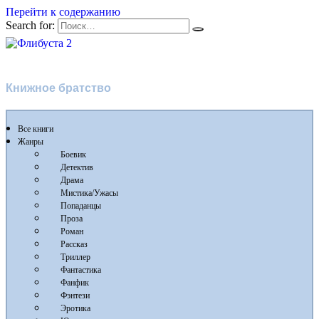
Перейти к содержанию
Search for:
Флибуста 2
Книжное братство
Все книги
Жанры
Боевик
Детектив
Драма
Мистика/Ужасы
Попаданцы
Проза
Роман
Рассказ
Триллер
Фантастика
Фанфик
Фэнтези
Эротика