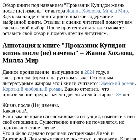
Обзор книги под названием "Проказник Купидон жизнь
после (не) измены" от автора
Жанна Хохлова
,
Милла Мир
.
Здесь вы найдете аннотацию и краткое содержание
выбранной книги. Отзывы и оценки читателей помогут вам
сделать свой выбор. После прочтения вы также сможете
оставить свой обзор и помочь другим читателям.
Аннотация к книге "Проказник Купидон
жизнь после (не) измены" – Жанна Хохлова,
Милла Мир
Данное произведение, выпущенное в
2024
году, в
электронном формате на русском языке. Основным
литературным жанром этой книги считается:
Женский роман
,
Короткий любовный роман
. Важно отметить, что
произведение предназначено для читателей старше
18+
лет.
Жизнь после (Не) измены.
Какая она?..
Если вам не нравится сложившаяся ситуация, измените к ней
своё отношение. Существенно ничего не поменяется, но
однозначно станет легче…
Что и было сделано горячими сестричками Лизой и
Викторией. Дамы зажигают не по-детски, с огоньком. Каждая