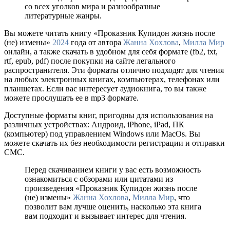
со всех уголков мира и разнообразные
литературные жанры.
Вы можете читать книгу «Проказник Купидон жизнь после
(не) измены»
2024
года от автора
Жанна Хохлова
,
Милла Мир
онлайн, а также скачать в удобном для себя формате (fb2, txt,
rtf, epub, pdf) после покупки на сайте легального
распространителя. Эти форматы отлично подходят для чтения
на любых электронных книгах, компьютерах, телефонах или
планшетах. Если вас интересует аудиокнига, то вы также
можете прослушать ее в mp3 формате.
Доступные форматы книг, пригодны для использования на
различных устройствах: Андроид, iPhone, iPad, ПК
(компьютер) под управлением Windows или MacOs. Вы
можете скачать их без необходимости регистрации и отправки
СМС.
Перед скачиванием книги у вас есть возможность
ознакомиться с обзорами или цитатами из
произведения «Проказник Купидон жизнь после
(не) измены»
Жанна Хохлова
,
Милла Мир
, что
позволит вам лучше оценить, насколько эта книга
вам подходит и вызывает интерес для чтения.