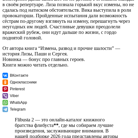
в своём репертуаре. Лиза познала горький вкус измены, но не
сдалась под натиском обстоятельств. Вика выступила в роли
провокаторши. Пройденные испытания дали возможность
сёстрам по-другому взглянуть на измену, перешагнуть через
неугодных им людей. Счастливые девушки преодолели
вражеский рубеж, они идут дальше по жизни, с гордо
поднятой головой.
От автора книга “Измена, развод и прочие шалости” —
история Лизы, Паши и Сергея.
Новинка — бонус про главных героев.
Книги можно читать отдельно.
ВКонтакте
Одноклассники
Pinterest
Viber
WhatsApp
Telegram
Flibusta 2 — это онлайн-каталог книжного
братства флибуста
**
, где мы собираем лучшие
произведения, заслуживающие внимания. В
нашей подборке 2026 года представлены авторы