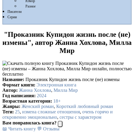
Юмор
Разное
Писатели
Серии
"Проказник Купидон жизнь после (не)
измены", автор Жанна Хохлова, Милла
Мир
Название:
Проказник Купидон жизнь после (не) измены
Формат книги:
Электронная книга
Автор:
Жанна Хохлова
,
Милла Мир
Год написания:
2024
Возрастная категория:
18+
Жанры:
Женский роман
,
Короткий любовный роман
Теги:
25
,
измена сложные отношения
,
очень горячо и
откровенно эмоционально
,
сестры с характером
Вам понравилась книга?
📖 Читать книгу
💬 Отзывы