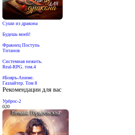
Суши из дракона
Будешь моей!
Фракиец Поступь
Титанов
Системная нежить.
Real-RPG. том.4
#Бояръ-Аниме.
Газлайтер. Том 8
Рекомендации для вас
Урброс-2
0
20