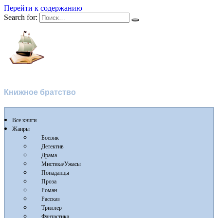
Перейти к содержанию
Search for:
Флибуста 2
Книжное братство
Все книги
Жанры
Боевик
Детектив
Драма
Мистика/Ужасы
Попаданцы
Проза
Роман
Рассказ
Триллер
Фантастика