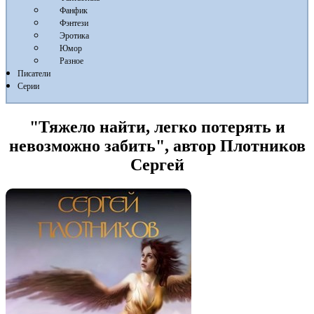
Фанфик
Фэнтези
Эротика
Юмор
Разное
Писатели
Серии
"Тяжело найти, легко потерять и
невозможно забить", автор Плотников
Сергей