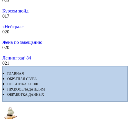
0
23
Курсом зюйд
0
17
«Нейтрал»
0
20
Жена по завещанию
0
20
Ленинград’ 84
0
21
ГЛАВНАЯ
ОБРАТНАЯ СВЯЗЬ
ПОЛИТИКА КОНФ.
ПРАВООБЛАДАТЕЛЯМ
ОБРАБОТКА ДАННЫХ
Флибуста