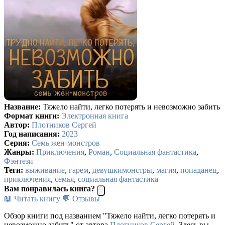
Название:
Тяжело найти, легко потерять и невозможно забить
Формат книги:
Электронная книга
Автор:
Плотников Сергей
Год написания:
2023
Серия:
Семь жен-монстров
Жанры:
Приключения
,
Роман
,
Социальная фантастика
,
Фэнтези
Теги:
выживание
,
гарем
,
девушкимонстры
,
магия
,
попаданец
,
приключения
,
семья
,
социальная фантастика
Вам понравилась книга?
📖 Читать книгу
💬 Отзывы
Обзор книги под названием "Тяжело найти, легко потерять и
невозможно забить" от автора
Плотников Сергей
. Здесь вы