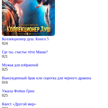
Коллекционер душ. Книга 5
0
24
Где ты, счастье тёти Маши?
0
21
Мужья для избранной
0
25
Вынужденный брак или сиротка для черного дракона
0
16
Ужасы Фобии Грин
0
25
Квест «Другой мир»