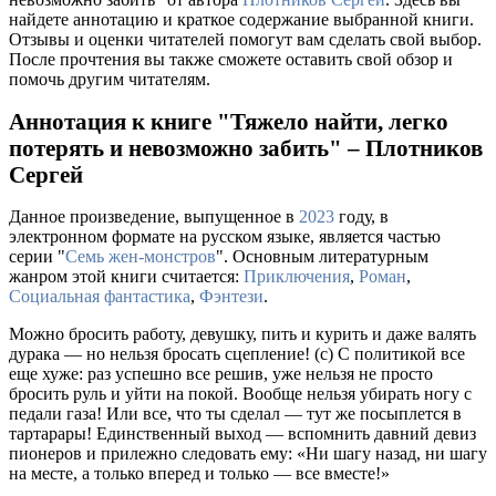
найдете аннотацию и краткое содержание выбранной книги.
Отзывы и оценки читателей помогут вам сделать свой выбор.
После прочтения вы также сможете оставить свой обзор и
помочь другим читателям.
Аннотация к книге "Тяжело найти, легко
потерять и невозможно забить" – Плотников
Сергей
Данное произведение, выпущенное в
2023
году, в
электронном формате на русском языке, является частью
серии "
Семь жен-монстров
". Основным литературным
жанром этой книги считается:
Приключения
,
Роман
,
Социальная фантастика
,
Фэнтези
.
Можно бросить работу, девушку, пить и курить и даже валять
дурака — но нельзя бросать сцепление! (с) С политикой все
еще хуже: раз успешно все решив, уже нельзя не просто
бросить руль и уйти на покой. Вообще нельзя убирать ногу с
педали газа! Или все, что ты сделал — тут же посыплется в
тартарары! Единственный выход — вспомнить давний девиз
пионеров и прилежно следовать ему: «Ни шагу назад, ни шагу
на месте, а только вперед и только — все вместе!»