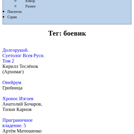
Юмор
Разное
Писатели
Серии
Тег:
боевик
Долгорукий.
Суетолог Всея Руси.
Том 2
Кирилл Теслёнок
(Архимаг)
Онейрум
Грибница
Хронос Изгоев
Анатолий Бочаров,
Тихон Карнов
Приграничное
владение. 5
Артём Матюшенко