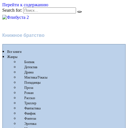
Перейти к содержанию
Search for:
Флибуста 2
Книжное братство
Все книги
Жанры
Боевик
Детектив
Драма
Мистика/Ужасы
Попаданцы
Проза
Роман
Рассказ
Триллер
Фантастика
Фанфик
Фэнтези
Эротика