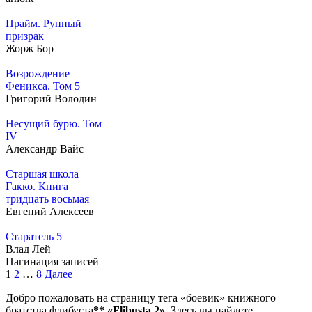
Прайм. Рунный
призрак
Жорж Бор
Возрождение
Феникса. Том 5
Григорий Володин
Несущий бурю. Том
IV
Александр Вайс
Старшая школа
Гакко. Книга
тридцать восьмая
Евгений Алексеев
Старатель 5
Влад Лей
Пагинация записей
1
2
…
8
Далее
Добро пожаловать на страницу тега «боевик» книжного
братства флибуста
**
«Flibusta 2»
. Здесь вы найдете