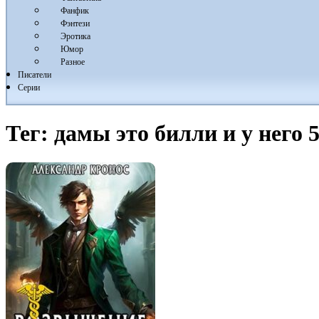
Фанфик
Фэнтези
Эротика
Юмор
Разное
Писатели
Серии
Тег:
дамы это билли и у него