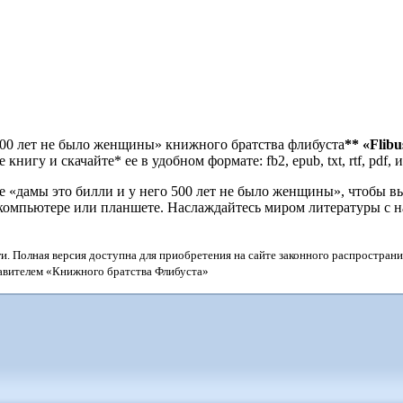
 500 лет не было женщины» книжного братства флибуста
**
«Flibu
игу и скачайте* ее в удобном формате: fb2, epub, txt, rtf, pdf, 
«дамы это билли и у него 500 лет не было женщины», чтобы вы
е, компьютере или планшете. Наслаждайтесь миром литературы с
и. Полная версия доступна для приобретения на сайте законного распространи
тавителем «Книжного братства Флибуста»