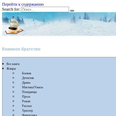
Перейти к содержанию
Search for:
Флибуста 2
Книжное братство
Все книги
Жанры
Боевик
Детектив
Драма
Мистика/Ужасы
Попаданцы
Проза
Роман
Рассказ
Триллер
Фантастика