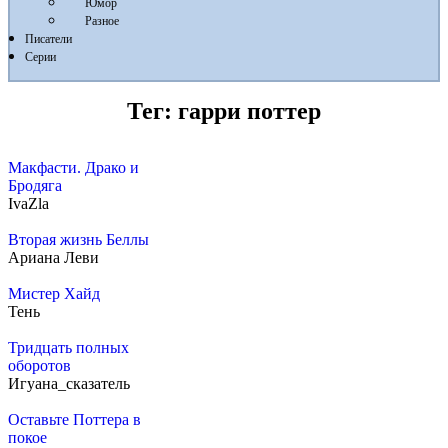
Юмор
Разное
Писатели
Серии
Тег:
гарри поттер
Макфасти. Драко и
Бродяга
IvaZla
Вторая жизнь Беллы
Ариана Леви
Мистер Хайд
Тень
Тридцать полных
оборотов
Игуана_сказатель
Оставьте Поттера в
покое