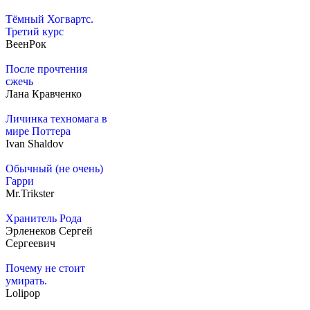
Тёмный Хогвартс.
Третий курс
ВеенРок
После прочтения
сжечь
Лана Кравченко
Личинка техномага в
мире Поттера
Ivan Shaldov
Обычный (не очень)
Гарри
Mr.Trikster
Хранитель Рода
Эрленеков Сергей
Сергеевич
Почему не стоит
умирать.
Lolipop