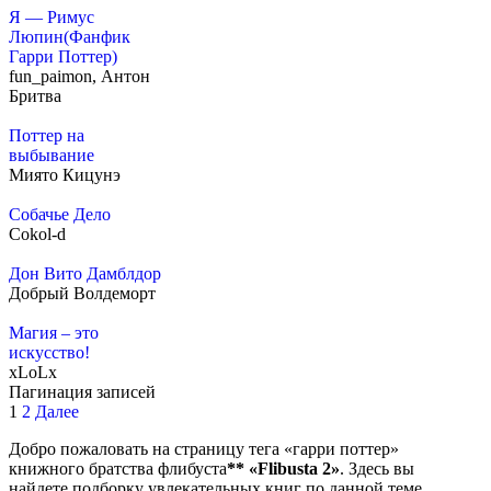
Я — Римус
Люпин(Фанфик
Гарри Поттер)
fun_paimon, Антон
Бритва
Поттер на
выбывание
Миято Кицунэ
Собачье Дело
Cokol-d
Дон Вито Дамблдор
Добрый Волдеморт
Магия – это
искусство!
xLoLx
Пагинация записей
1
2
Далее
Добро пожаловать на страницу тега «гарри поттер»
книжного братства флибуста
**
«Flibusta 2»
. Здесь вы
найдете подборку увлекательных книг по данной теме.