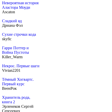
Невероятная история
Аластора Моуди
Ascaton
Сладкий яд
Дриана Фэл
Сухие строчки кода
skyfic
Гарри Поттер и
Война Пустоты
Killer_Warm
Некрос. Первые шаги
Vivian2201
Тёмный Хогвартс.
Первый курс
ВеенРок
Хранитель рода,
книга 2
Эрленеков Сергей
Сергеевич