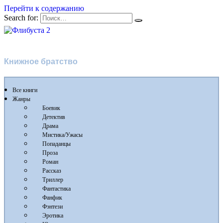
Перейти к содержанию
Search for:
Флибуста 2
Книжное братство
Все книги
Жанры
Боевик
Детектив
Драма
Мистика/Ужасы
Попаданцы
Проза
Роман
Рассказ
Триллер
Фантастика
Фанфик
Фэнтези
Эротика