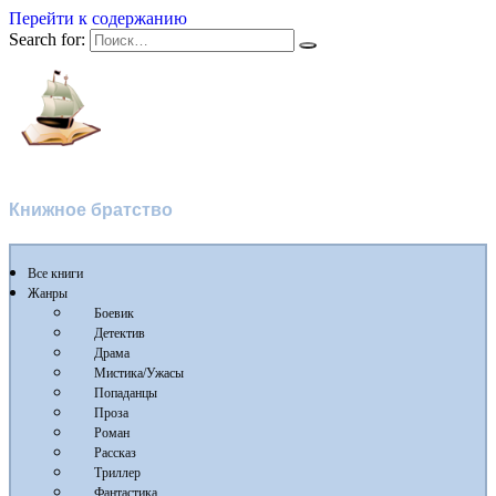
Перейти к содержанию
Search for:
Флибуста 2
Книжное братство
Все книги
Жанры
Боевик
Детектив
Драма
Мистика/Ужасы
Попаданцы
Проза
Роман
Рассказ
Триллер
Фантастика