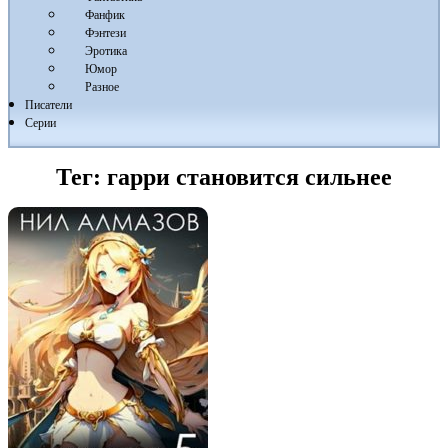
Фанфик
Фэнтези
Эротика
Юмор
Разное
Писатели
Серии
Тег:
гарри становится сильнее