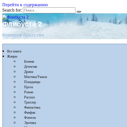
Перейти к содержанию
Search for:
Флибуста 2
Книжное братство
Все книги
Жанры
Боевик
Детектив
Драма
Мистика/Ужасы
Попаданцы
Проза
Роман
Рассказ
Триллер
Фантастика
Фанфик
Фэнтези
Эротика