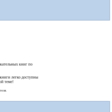
екательных книг по
 книги легко доступны
ой теме!
теля.