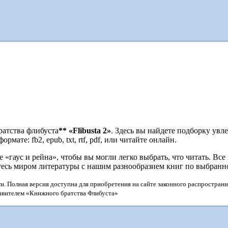
ратства флибуста
**
«Flibusta 2»
. Здесь вы найдете подборку увл
мате: fb2, epub, txt, rtf, pdf, или читайте онлайн.
гаус и рейна», чтобы вы могли легко выбрать, что читать. Все
тесь миром литературы с нашим разнообразием книг по выбранн
и. Полная версия доступна для приобретения на сайте законного распространи
тавителем «Книжного братства Флибуста»