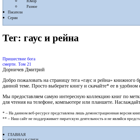
Юмор
Разное
Писатели
Серии
Тег:
гаус и рейна
Пришествие бога
смерти. Том 21
Дорничев Дмитрий
Добро пожаловать на страницу тега «гаус и рейна» книжного б
данной теме. Просто выберите книгу и скачайте* ее в удобном фор
Мы предоставляем самую интересную коллекцию книг по метке «
для чтения на телефоне, компьютере или планшете. Наслаждай
* – На данном веб-ресурсе представлена лишь демонстрационная версия книг
** – Наш сайт не поддерживает пиратскую деятельность и не являйся предс
ГЛАВНАЯ