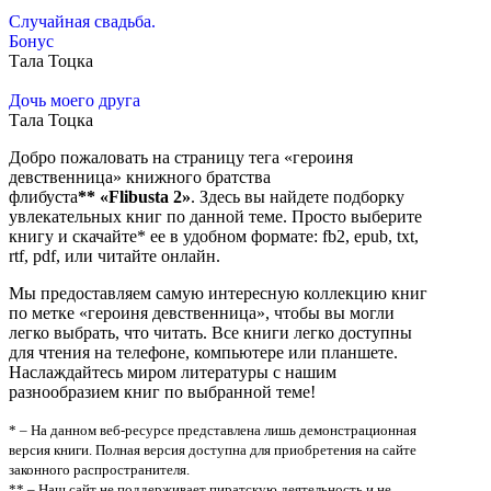
Случайная свадьба.
Бонус
Тала Тоцка
Дочь моего друга
Тала Тоцка
Добро пожаловать на страницу тега «героиня
девственница» книжного братства
флибуста
**
«Flibusta 2»
. Здесь вы найдете подборку
увлекательных книг по данной теме. Просто выберите
книгу и скачайте* ее в удобном формате: fb2, epub, txt,
rtf, pdf, или читайте онлайн.
Мы предоставляем самую интересную коллекцию книг
по метке «героиня девственница», чтобы вы могли
легко выбрать, что читать. Все книги легко доступны
для чтения на телефоне, компьютере или планшете.
Наслаждайтесь миром литературы с нашим
разнообразием книг по выбранной теме!
* – На данном веб-ресурсе представлена лишь демонстрационная
версия книги. Полная версия доступна для приобретения на сайте
законного распространителя.
** – Наш сайт не поддерживает пиратскую деятельность и не