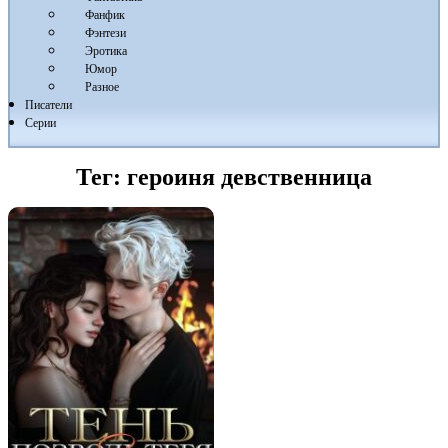
Фанфик
Фэнтези
Эротика
Юмор
Разное
Писатели
Серии
Тег:
героиня девственница