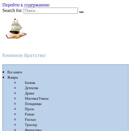
Перейти к содержанию
Search for:
Флибуста 2
Книжное братство
Все книги
Жанры
Боевик
Детектив
Драма
Мистика/Ужасы
Попаданцы
Проза
Роман
Рассказ
Триллер
Фантастика