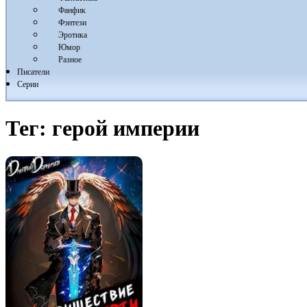
Фанфик
Фэнтези
Эротика
Юмор
Разное
Писатели
Серии
Тег:
герой империи