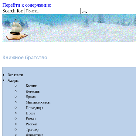
Перейти к содержанию
Search for:
Флибуста 2
Книжное братство
Все книги
Жанры
Боевик
Детектив
Драма
Мистика/Ужасы
Попаданцы
Проза
Роман
Рассказ
Триллер
Фантастика