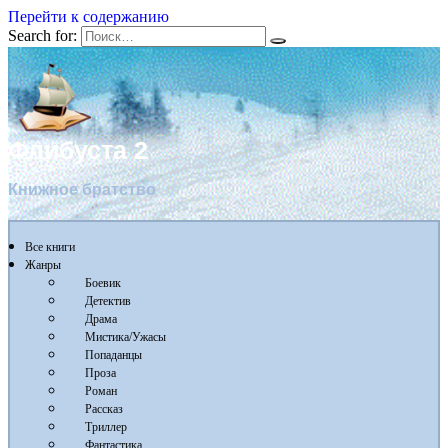
Перейти к содержанию
Search for:
Флибуста 2
Книжное братство
Все книги
Жанры
Боевик
Детектив
Драма
Мистика/Ужасы
Попаданцы
Проза
Роман
Рассказ
Триллер
Фантастика