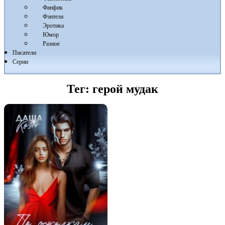
Фанфик
Фэнтези
Эротика
Юмор
Разное
Писатели
Серии
Тег:
герой мудак