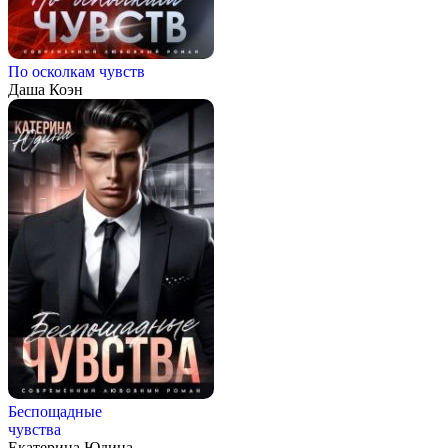
По осколкам чувств
Даша Коэн
Беспощадные
чувства
Екатерина Юдина