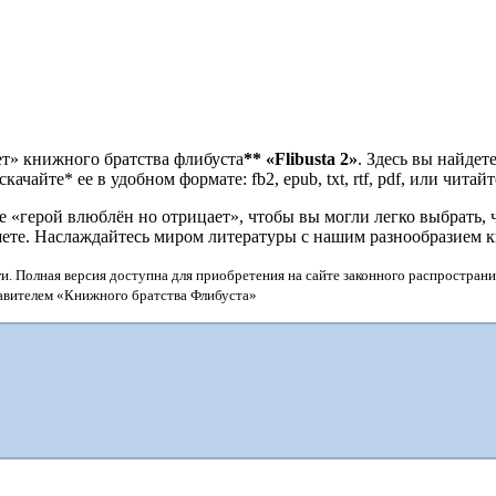
ет» книжного братства флибуста
**
«Flibusta 2»
. Здесь вы найдет
чайте* ее в удобном формате: fb2, epub, txt, rtf, pdf, или читай
«герой влюблён но отрицает», чтобы вы могли легко выбрать, ч
шете. Наслаждайтесь миром литературы с нашим разнообразием 
и. Полная версия доступна для приобретения на сайте законного распространи
тавителем «Книжного братства Флибуста»