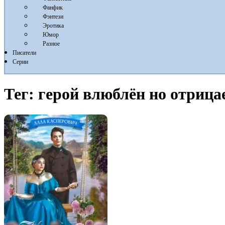
Фанфик
Фэнтези
Эротика
Юмор
Разное
Писатели
Серии
Тег:
герой влюблён но отрица