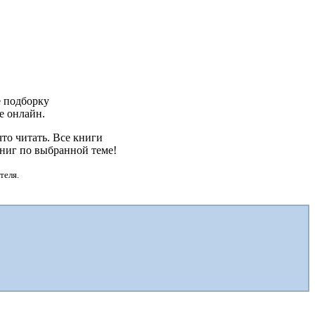
е подборку
те онлайн.
то читать. Все книги
книг по выбранной теме!
теля.