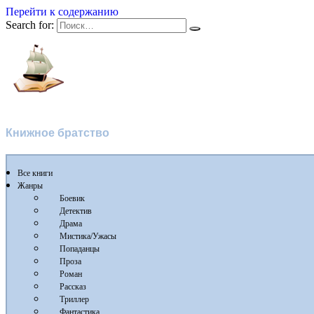
Перейти к содержанию
Search for:
Флибуста 2
Книжное братство
Все книги
Жанры
Боевик
Детектив
Драма
Мистика/Ужасы
Попаданцы
Проза
Роман
Рассказ
Триллер
Фантастика