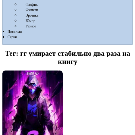
Фанфик
Фэнтези
Эротика
Юмор
Разное
Писатели
Серии
Тег:
гг умирает стабильно два раза на
книгу