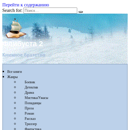
Перейти к содержанию
Search for:
Флибуста 2
Книжное братство
Все книги
Жанры
Боевик
Детектив
Драма
Мистика/Ужасы
Попаданцы
Проза
Роман
Рассказ
Триллер
Фантастика