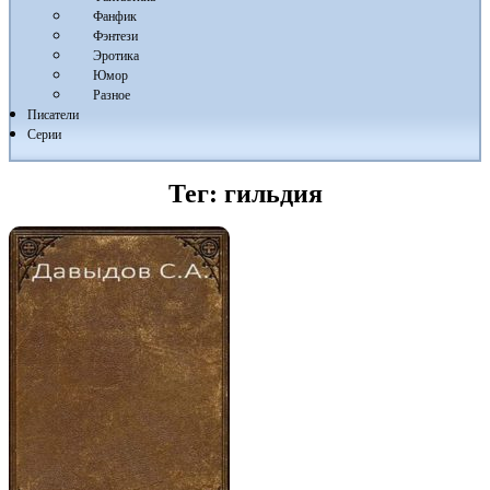
Фанфик
Фэнтези
Эротика
Юмор
Разное
Писатели
Серии
Тег:
гильдия