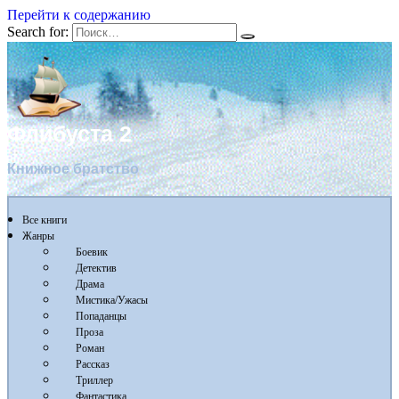
Перейти к содержанию
Search for:
Флибуста 2
Книжное братство
Все книги
Жанры
Боевик
Детектив
Драма
Мистика/Ужасы
Попаданцы
Проза
Роман
Рассказ
Триллер
Фантастика