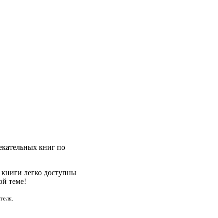
лекательных книг по
е книги легко доступны
ой теме!
теля.