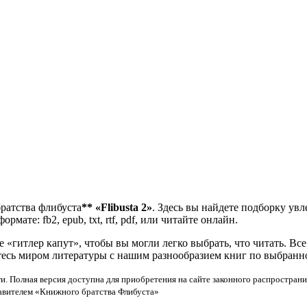
ратства флибуста
**
«Flibusta 2»
. Здесь вы найдете подборку ув
мате: fb2, epub, txt, rtf, pdf, или читайте онлайн.
«гитлер капут», чтобы вы могли легко выбрать, что читать. Вс
тесь миром литературы с нашим разнообразием книг по выбранн
и. Полная версия доступна для приобретения на сайте законного распространи
тавителем «Книжного братства Флибуста»