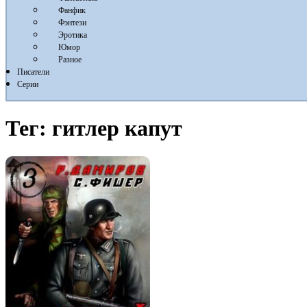
Фанфик
Фэнтези
Эротика
Юмор
Разное
Писатели
Серии
Тег:
гитлер капут