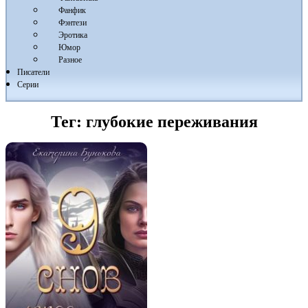
Фанфик
Фэнтези
Эротика
Юмор
Разное
Писатели
Серии
Тег:
глубокие переживания