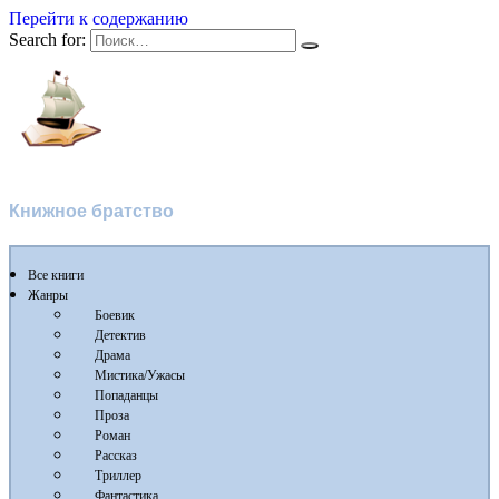
Перейти к содержанию
Search for:
Флибуста 2
Книжное братство
Все книги
Жанры
Боевик
Детектив
Драма
Мистика/Ужасы
Попаданцы
Проза
Роман
Рассказ
Триллер
Фантастика