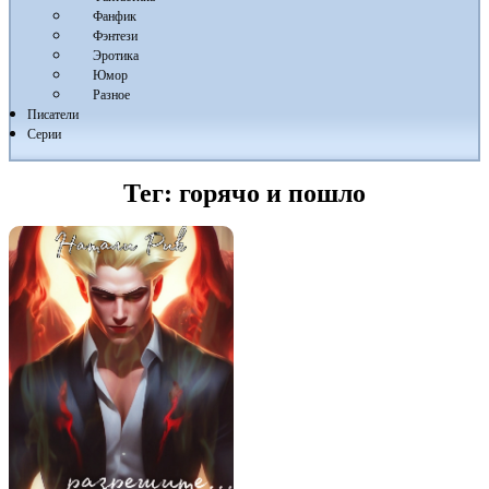
Фанфик
Фэнтези
Эротика
Юмор
Разное
Писатели
Серии
Тег:
горячо и пошло