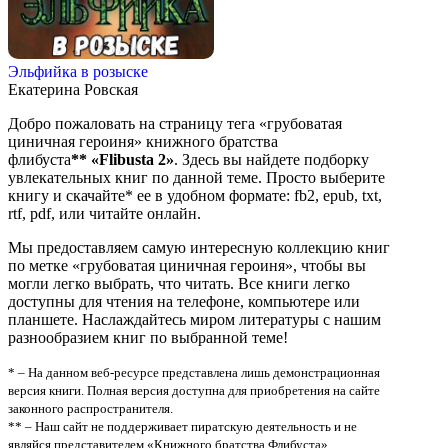
Эльфийка в розыске
Екатерина Ровская
Добро пожаловать на страницу тега «грубоватая
циничная героиня» книжного братства
флибуста
**
«Flibusta 2»
. Здесь вы найдете подборку
увлекательных книг по данной теме. Просто выберите
книгу и скачайте* ее в удобном формате: fb2, epub, txt,
rtf, pdf, или читайте онлайн.
Мы предоставляем самую интересную коллекцию книг
по метке «грубоватая циничная героиня», чтобы вы
могли легко выбрать, что читать. Все книги легко
доступны для чтения на телефоне, компьютере или
планшете. Наслаждайтесь миром литературы с нашим
разнообразием книг по выбранной теме!
* – На данном веб-ресурсе представлена лишь демонстрационная
версия книги. Полная версия доступна для приобретения на сайте
законного распространителя.
** – Наш сайт не поддерживает пиратскую деятельность и не
являйся представителем «Книжного братства Флибуста»