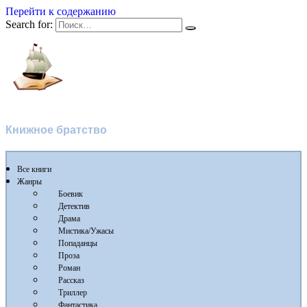
Перейти к содержанию
Search for:
Флибуста 2
Книжное братство
Все книги
Жанры
Боевик
Детектив
Драма
Мистика/Ужасы
Попаданцы
Проза
Роман
Рассказ
Триллер
Фантастика