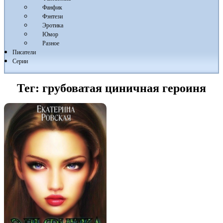
Фанфик
Фэнтези
Эротика
Юмор
Разное
Писатели
Серии
Тег:
грубоватая циничная героиня