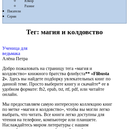
Юмор
Разное
Писатели
Серии
Тег:
магия и колдовство
Ученица для
ведьмака
Алёна Петра
Добро пожаловать на страницу тега «магия и
колдовство» книжного братства флибуста
**
«Flibusta
2»
. Здесь вы найдете подборку увлекательных книг по
данной теме. Просто выберите книгу и скачайте* ее в
удобном формате: fb2, epub, txt, rtf, pdf, или читайте
онлайн.
Мы предоставляем самую интересную коллекцию книг
по метке «магия и колдовство», чтобы вы могли легко
выбрать, что читать. Все книги легко доступны для
чтения на телефоне, компьютере или планшете.
Наслаждайтесь миром литературы с нашим