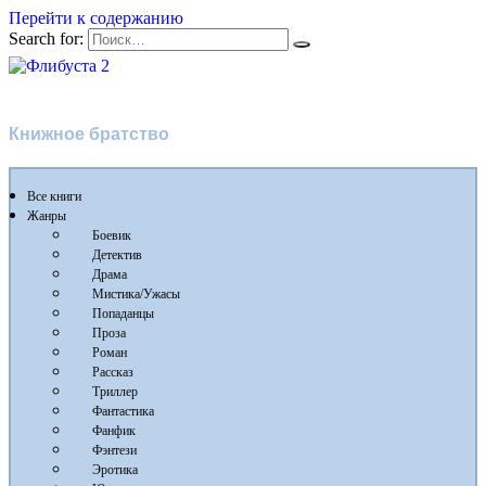
Перейти к содержанию
Search for:
Флибуста 2
Книжное братство
Все книги
Жанры
Боевик
Детектив
Драма
Мистика/Ужасы
Попаданцы
Проза
Роман
Рассказ
Триллер
Фантастика
Фанфик
Фэнтези
Эротика