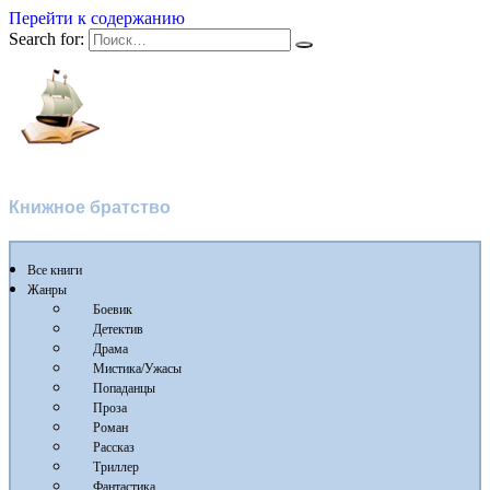
Перейти к содержанию
Search for:
Флибуста 2
Книжное братство
Все книги
Жанры
Боевик
Детектив
Драма
Мистика/Ужасы
Попаданцы
Проза
Роман
Рассказ
Триллер
Фантастика