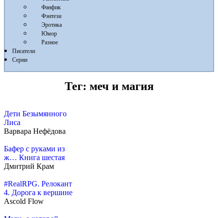
Фанфик
Фэнтези
Эротика
Юмор
Разное
Писатели
Серии
Тег:
меч и магия
Дети Безымянного
Лиса
Варвара Нефёдова
Бафер с руками из
ж… Книга шестая
Дмитрий Крам
#RealRPG. Релокант
4. Дорога к вершине
Ascold Flow