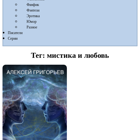
Фанфик
Фэнтези
Эротика
Юмор
Разное
Писатели
Серии
Тег:
мистика и любовь