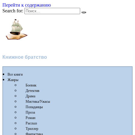
Перейти к содержанию
Search for:
Флибуста 2
Книжное братство
Все книги
Жанры
Боевик
Детектив
Драма
Мистика/Ужасы
Попаданцы
Проза
Роман
Рассказ
Триллер
Фантастика