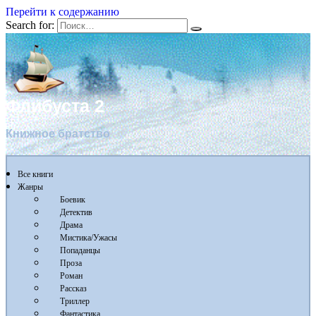
Перейти к содержанию
Search for:
Флибуста 2
Книжное братство
Все книги
Жанры
Боевик
Детектив
Драма
Мистика/Ужасы
Попаданцы
Проза
Роман
Рассказ
Триллер
Фантастика