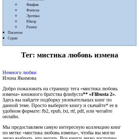
Фанфик
Фэнтези
Эротика
Юмор
Разное
Писатели
Серии
Тег:
мистика любовь измена
Немного любви
Илона Якимова
Добро пожаловать на страницу тега «мистика любовь
измена» книжного братства флибуста
**
«Flibusta 2»
.
Здесь вы найдете подборку увлекательных книг по
данной теме. Просто выберите книгу и скачайте* ее в
удобном формате: fb2, epub, txt, rtf, pdf, или читайте
онлайн.
Мы предоставляем самую интересную коллекцию книг
по метке «мистика любовь измена», чтобы вы могли
легко выбрать, что читать. Все книги легко доступны