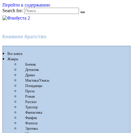
Перейти к содержанию
Search for:
Флибуста 2
Книжное братство
Все книги
Жанры
Боевик
Детектив
Драма
Мистика/Ужасы
Попаданцы
Проза
Роман
Рассказ
Триллер
Фантастика
Фанфик
Фэнтези
Эротика