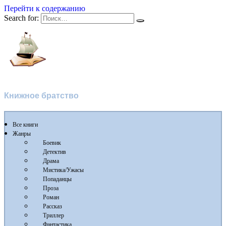
Перейти к содержанию
Search for:
Флибуста 2
Книжное братство
Все книги
Жанры
Боевик
Детектив
Драма
Мистика/Ужасы
Попаданцы
Проза
Роман
Рассказ
Триллер
Фантастика