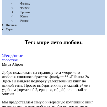
Фанфик
Фэнтези
Эротика
Юмор
Разное
Писатели
Серии
Тег:
море лето любовь
Убеждённые
холостяки
Мира Айрон
Добро пожаловать на страницу тега «море лето
любовь» книжного братства флибуста
**
«Flibusta 2»
.
Здесь вы найдете подборку увлекательных книг по
данной теме. Просто выберите книгу и скачайте* ее в
удобном формате: fb2, epub, txt, rtf, pdf, или читайте
онлайн.
Мы предоставляем самую интересную коллекцию книг
по метке «море лето любовь», чтобы вы могли легко