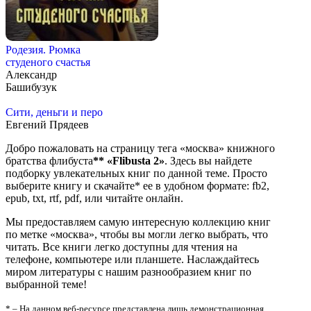
Родезия. Рюмка
студеного счастья
Александр
Башибузук
Сити, деньги и перо
Евгений Прядеев
Добро пожаловать на страницу тега «москва» книжного
братства флибуста
**
«Flibusta 2»
. Здесь вы найдете
подборку увлекательных книг по данной теме. Просто
выберите книгу и скачайте* ее в удобном формате: fb2,
epub, txt, rtf, pdf, или читайте онлайн.
Мы предоставляем самую интересную коллекцию книг
по метке «москва», чтобы вы могли легко выбрать, что
читать. Все книги легко доступны для чтения на
телефоне, компьютере или планшете. Наслаждайтесь
миром литературы с нашим разнообразием книг по
выбранной теме!
* – На данном веб-ресурсе представлена лишь демонстрационная