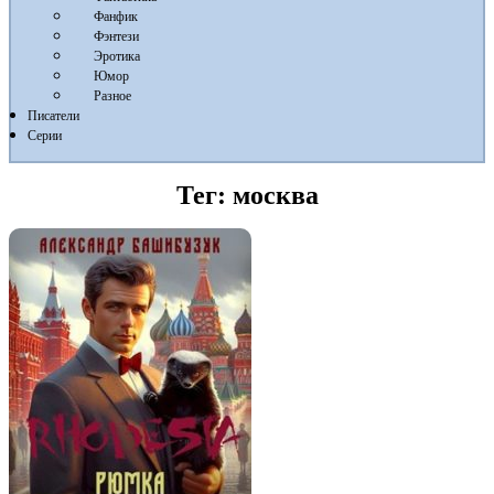
Фанфик
Фэнтези
Эротика
Юмор
Разное
Писатели
Серии
Тег:
москва