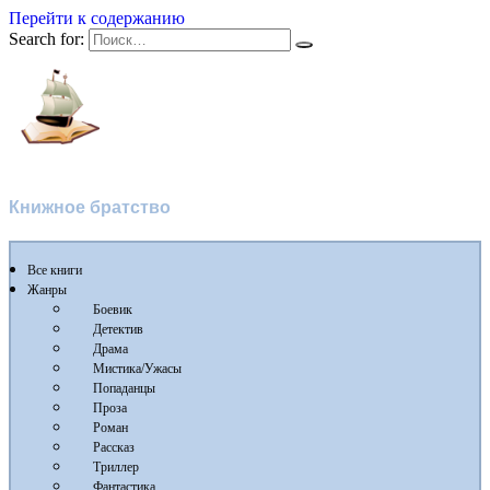
Перейти к содержанию
Search for:
Флибуста 2
Книжное братство
Все книги
Жанры
Боевик
Детектив
Драма
Мистика/Ужасы
Попаданцы
Проза
Роман
Рассказ
Триллер
Фантастика