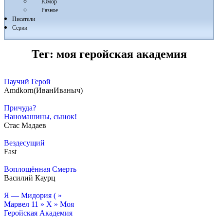
Юмор
Разное
Писатели
Серии
Тег:
моя геройская академия
Паучий Герой
Amdkorn(ИванИваныч)
Причуда?
Наномашины, сынок!
Cтас Мадаев
Вездесущий
Fast
Воплощённая Смерть
Василий Каурц
Я — Мидория ( »
Марвел 11 » Х » Моя
Геройская Академия