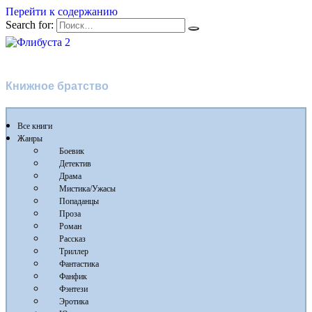
Перейти к содержанию
Search for:
Флибуста 2
Книжное братство
Все книги
Жанры
Боевик
Детектив
Драма
Мистика/Ужасы
Попаданцы
Проза
Роман
Рассказ
Триллер
Фантастика
Фанфик
Фэнтези
Эротика