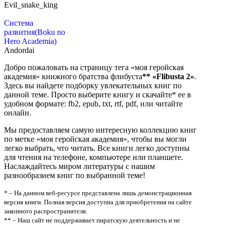
Evil_snake_king
Система
развития(Boku no
Hero Academia)
Andordai
Добро пожаловать на страницу тега «моя геройская
академия» книжного братства флибуста
**
«Flibusta 2»
.
Здесь вы найдете подборку увлекательных книг по
данной теме. Просто выберите книгу и скачайте* ее в
удобном формате: fb2, epub, txt, rtf, pdf, или читайте
онлайн.
Мы предоставляем самую интересную коллекцию книг
по метке «моя геройская академия», чтобы вы могли
легко выбрать, что читать. Все книги легко доступны
для чтения на телефоне, компьютере или планшете.
Наслаждайтесь миром литературы с нашим
разнообразием книг по выбранной теме!
* – На данном веб-ресурсе представлена лишь демонстрационная
версия книги. Полная версия доступна для приобретения на сайте
законного распространителя.
** – Наш сайт не поддерживает пиратскую деятельность и не