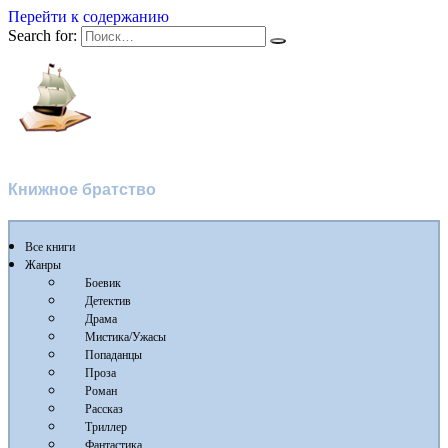
Перейти к содержанию
Search for:
Флибуста 2
Книжное братство
Все книги
Жанры
Боевик
Детектив
Драма
Мистика/Ужасы
Попаданцы
Проза
Роман
Рассказ
Триллер
Фантастика