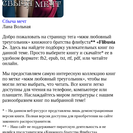
Сбыча мечт
Лана Вольная
Добро пожаловать на страницу тега «мжм любовный
треугольник» книжного братства флибуста
**
«Flibusta
2»
. Здесь вы найдете подборку увлекательных книг по
данной теме. Просто выберите книгу и скачайте* ее в
удобном формате: fb2, epub, txt, rtf, pdf, или читайте
онлайн.
Мы предоставляем самую интересную коллекцию книг
по метке «мжм любовный треугольник», чтобы вы
могли легко выбрать, что читать. Все книги легко
доступны для чтения на телефоне, компьютере или
планшете. Наслаждайтесь миром литературы с нашим
разнообразием книг по выбранной теме!
* – На данном веб-ресурсе представлена лишь демонстрационная
версия книги. Полная версия доступна для приобретения на сайте
законного распространителя.
** – Наш сайт не поддерживает пиратскую деятельность и не
являйся представителем «Книжного братства Флибуста»