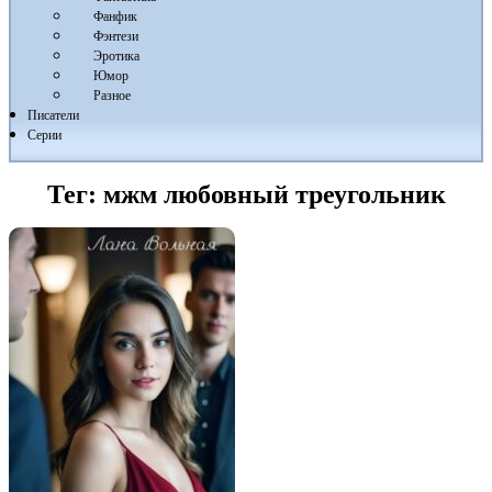
Фанфик
Фэнтези
Эротика
Юмор
Разное
Писатели
Серии
Тег:
мжм любовный треугольник