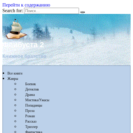
Перейти к содержанию
Search for:
Флибуста 2
Книжное братство
Все книги
Жанры
Боевик
Детектив
Драма
Мистика/Ужасы
Попаданцы
Проза
Роман
Рассказ
Триллер
Фантастика