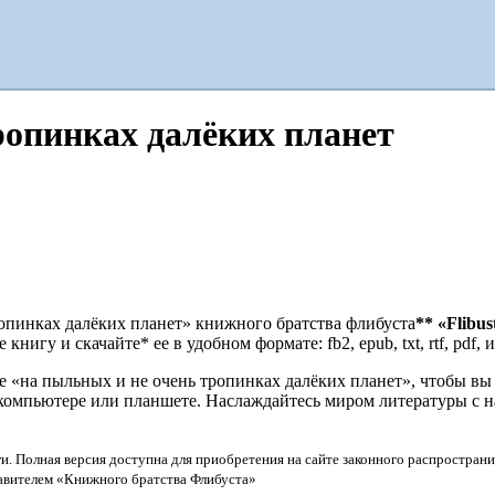
ропинках далёких планет
ропинках далёких планет» книжного братства флибуста
**
«Flibus
игу и скачайте* ее в удобном формате: fb2, epub, txt, rtf, pdf, 
«на пыльных и не очень тропинках далёких планет», чтобы вы 
е, компьютере или планшете. Наслаждайтесь миром литературы с
и. Полная версия доступна для приобретения на сайте законного распространи
тавителем «Книжного братства Флибуста»