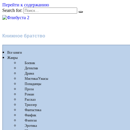
Перейти к содержанию
Search for:
Флибуста 2
Книжное братство
Все книги
Жанры
Боевик
Детектив
Драма
Мистика/Ужасы
Попаданцы
Проза
Роман
Рассказ
Триллер
Фантастика
Фанфик
Фэнтези
Эротика