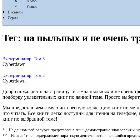
Юмор
Разное
Писатели
Серии
Тег:
на пыльных и не очень т
Экстерминатор. Том 3
Cyberdawn
Экстерминатор. Том 2
Cyberdawn
Добро пожаловать на страницу тега «на пыльных и не очень т
подборку увлекательных книг по данной теме. Просто выберите кн
Мы предоставляем самую интересную коллекцию книг по метке 
что читать. Все книги легко доступны для чтения на телефон
книг по выбранной теме!
* – На данном веб-ресурсе представлена лишь демонстрационная версия книг
** – Наш сайт не поддерживает пиратскую деятельность и не являйся предс