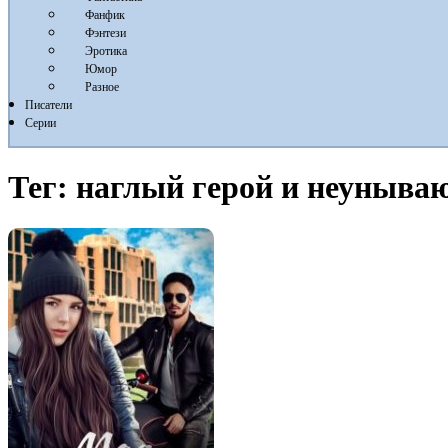
Фанфик
Фэнтези
Эротика
Юмор
Разное
Писатели
Серии
Тег:
наглый герой и неуныва