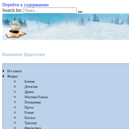
Перейти к содержанию
Search for:
Флибуста 2
Книжное братство
Все книги
Жанры
Боевик
Детектив
Драма
Мистика/Ужасы
Попаданцы
Проза
Роман
Рассказ
Триллер
Фантастика