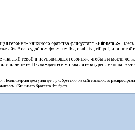
ющая героиня» книжного братства флибуста
**
«Flibusta 2»
. Здес
чайте* ее в удобном формате: fb2, epub, txt, rtf, pdf, или читай
«наглый герой и неунывающая героиня», чтобы вы могли легко 
е или планшете. Наслаждайтесь миром литературы с нашим разно
и. Полная версия доступна для приобретения на сайте законного распространи
тавителем «Книжного братства Флибуста»