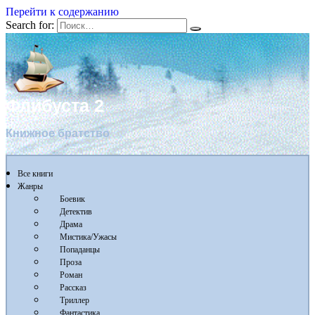
Перейти к содержанию
Search for:
Флибуста 2
Книжное братство
Все книги
Жанры
Боевик
Детектив
Драма
Мистика/Ужасы
Попаданцы
Проза
Роман
Рассказ
Триллер
Фантастика