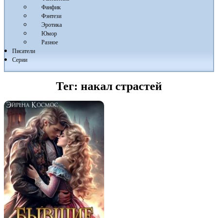
Фанфик
Фэнтези
Эротика
Юмор
Разное
Писатели
Серии
Тег:
накал страстей