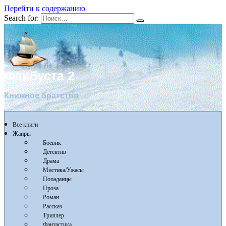
Перейти к содержанию
Search for:
Флибуста 2
Книжное братство
Все книги
Жанры
Боевик
Детектив
Драма
Мистика/Ужасы
Попаданцы
Проза
Роман
Рассказ
Триллер
Фантастика