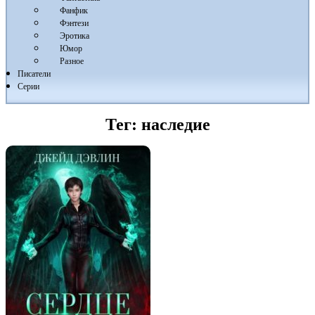
Фанфик
Фэнтези
Эротика
Юмор
Разное
Писатели
Серии
Тег:
наследие