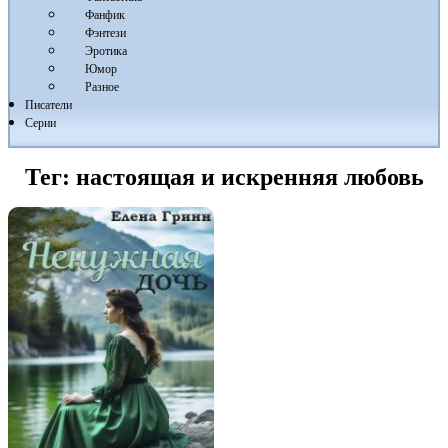
Фанфик
Фэнтези
Эротика
Юмор
Разное
Писатели
Серии
Тег:
настоящая и искренняя любовь