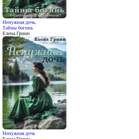
Ненужная дочь.
Тайны богинь
Елена Гринн
Ненужная дочь
Елена Гринн