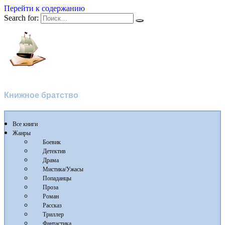
Перейти к содержанию
Search for:
Флибуста 2
Книжное братство
Все книги
Жанры
Боевик
Детектив
Драма
Мистика/Ужасы
Попаданцы
Проза
Роман
Рассказ
Триллер
Фантастика