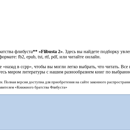
ратства флибуста
**
«Flibusta 2»
. Здесь вы найдете подборку увл
мате: fb2, epub, txt, rtf, pdf, или читайте онлайн.
назад в ссрр», чтобы вы могли легко выбрать, что читать. Все
тесь миром литературы с нашим разнообразием книг по выбранн
и. Полная версия доступна для приобретения на сайте законного распространи
тавителем «Книжного братства Флибуста»