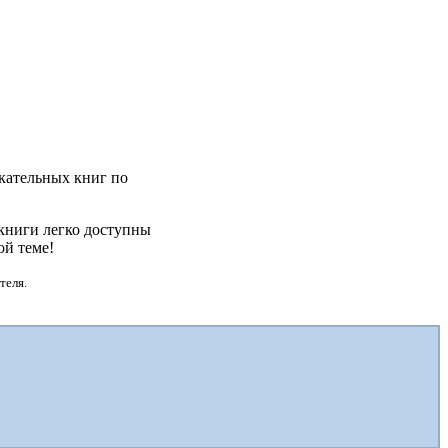
екательных книг по
 книги легко доступны
ой теме!
теля.