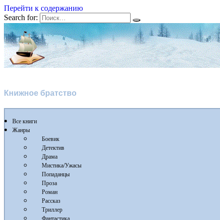
Перейти к содержанию
Search for:
Флибуста 2
Книжное братство
Все книги
Жанры
Боевик
Детектив
Драма
Мистика/Ужасы
Попаданцы
Проза
Роман
Рассказ
Триллер
Фантастика