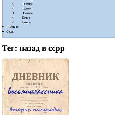
Фанфик
Фэнтези
Эротика
Юмор
Разное
Писатели
Серии
Тег:
назад в ссрр