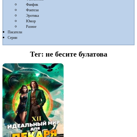
Фанфик
Фэнтези
Эротика
Юмор
Разное
Писатели
Серии
Тег:
не бесите булатова