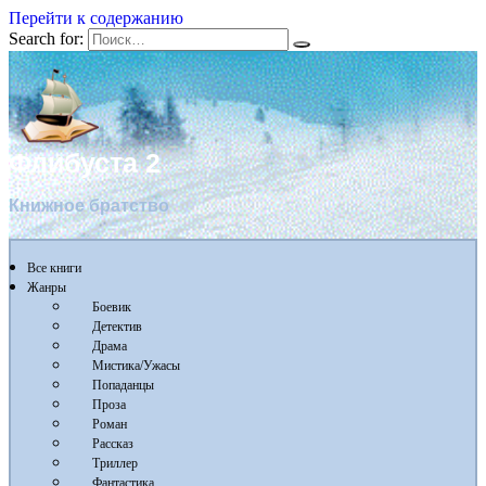
Перейти к содержанию
Search for:
Флибуста 2
Книжное братство
Все книги
Жанры
Боевик
Детектив
Драма
Мистика/Ужасы
Попаданцы
Проза
Роман
Рассказ
Триллер
Фантастика