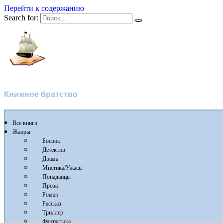
Перейти к содержанию
Search for:
Флибуста 2
Книжное братство
Все книги
Жанры
Боевик
Детектив
Драма
Мистика/Ужасы
Попаданцы
Проза
Роман
Рассказ
Триллер
Фантастика