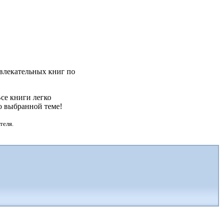
увлекательных книг по
се книги легко
о выбранной теме!
теля.