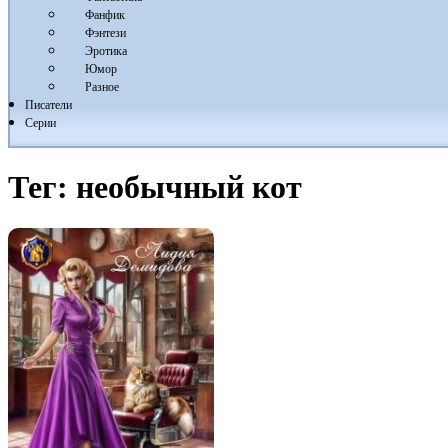
Фанфик
Фэнтези
Эротика
Юмор
Разное
Писатели
Серии
Тег:
необычный кот