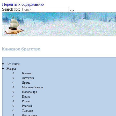
Перейти к содержанию
Search for:
Флибуста 2
Книжное братство
Все книги
Жанры
Боевик
Детектив
Драма
Мистика/Ужасы
Попаданцы
Проза
Роман
Рассказ
Триллер
Фантастика