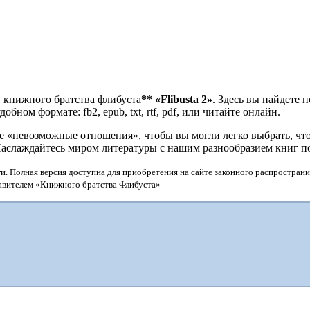
 книжного братства флибуста
**
«Flibusta 2»
. Здесь вы найдете 
бном формате: fb2, epub, txt, rtf, pdf, или читайте онлайн.
«невозможные отношения», чтобы вы могли легко выбрать, что 
Наслаждайтесь миром литературы с нашим разнообразием книг п
и. Полная версия доступна для приобретения на сайте законного распространи
тавителем «Книжного братства Флибуста»