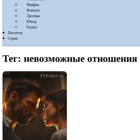
Фанфик
Фэнтези
Эротика
Юмор
Разное
Писатели
Серии
Тег:
невозможные отношения