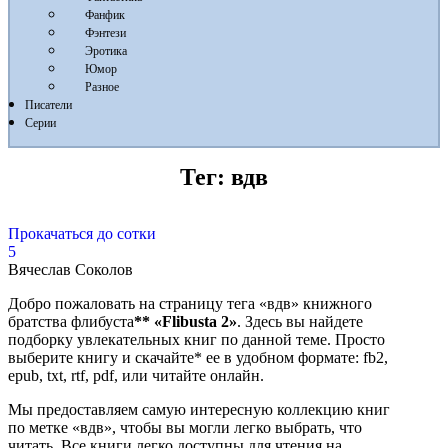
Фанфик
Фэнтези
Эротика
Юмор
Разное
Писатели
Серии
Тег:
вдв
Прокачаться до сотки
5
Вячеслав Соколов
Добро пожаловать на страницу тега «вдв» книжного
братства флибуста
**
«Flibusta 2»
. Здесь вы найдете
подборку увлекательных книг по данной теме. Просто
выберите книгу и скачайте* ее в удобном формате: fb2,
epub, txt, rtf, pdf, или читайте онлайн.
Мы предоставляем самую интересную коллекцию книг
по метке «вдв», чтобы вы могли легко выбрать, что
читать. Все книги легко доступны для чтения на