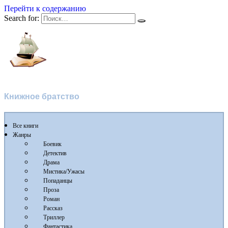
Перейти к содержанию
Search for:
Флибуста 2
Книжное братство
Все книги
Жанры
Боевик
Детектив
Драма
Мистика/Ужасы
Попаданцы
Проза
Роман
Рассказ
Триллер
Фантастика