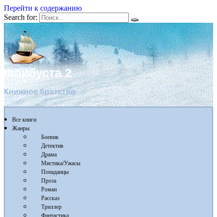
Перейти к содержанию
Search for:
Флибуста 2
Книжное братство
Все книги
Жанры
Боевик
Детектив
Драма
Мистика/Ужасы
Попаданцы
Проза
Роман
Рассказ
Триллер
Фантастика