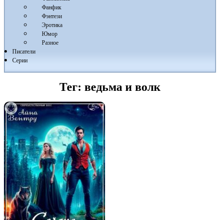
Фанфик
Фэнтези
Эротика
Юмор
Разное
Писатели
Серии
Тег:
ведьма и волк