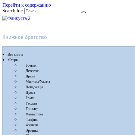
Перейти к содержанию
Search for:
Флибуста 2
Книжное братство
Все книги
Жанры
Боевик
Детектив
Драма
Мистика/Ужасы
Попаданцы
Проза
Роман
Рассказ
Триллер
Фантастика
Фанфик
Фэнтези
Эротика