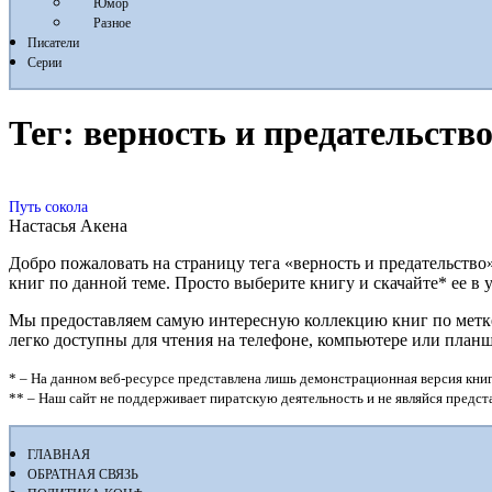
Юмор
Разное
Писатели
Серии
Тег:
верность и предательств
Путь сокола
Настасья Акена
Добро пожаловать на страницу тега «верность и предательство
книг по данной теме. Просто выберите книгу и скачайте* ее в удо
Мы предоставляем самую интересную коллекцию книг по метке «
легко доступны для чтения на телефоне, компьютере или план
* – На данном веб-ресурсе представлена лишь демонстрационная версия книг
** – Наш сайт не поддерживает пиратскую деятельность и не являйся предс
ГЛАВНАЯ
ОБРАТНАЯ СВЯЗЬ