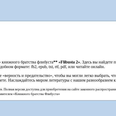
о
» книжного братства флибуста
**
«Flibusta 2»
. Здесь вы найдете
бном формате: fb2, epub, txt, rtf, pdf, или читайте онлайн.
верность и предательство», чтобы вы могли легко выбрать, что
шете. Наслаждайтесь миром литературы с нашим разнообразием 
и. Полная версия доступна для приобретения на сайте законного распространи
тавителем «Книжного братства Флибуста»