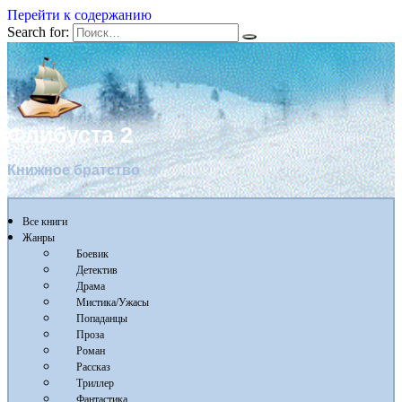
Перейти к содержанию
Search for:
Флибуста 2
Книжное братство
Все книги
Жанры
Боевик
Детектив
Драма
Мистика/Ужасы
Попаданцы
Проза
Роман
Рассказ
Триллер
Фантастика