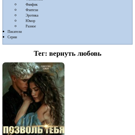
Фанфик
Фэнтези
Эротика
Юмор
Разное
Писатели
Серии
Тег:
вернуть любовь