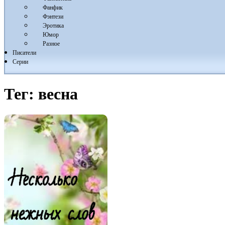
Фанфик
Фэнтези
Эротика
Юмор
Разное
Писатели
Серии
Тег:
весна