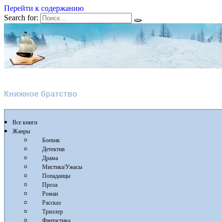
Перейти к содержанию
Search for:
Флибуста 2
Книжное братство
Все книги
Жанры
Боевик
Детектив
Драма
Мистика/Ужасы
Попаданцы
Проза
Роман
Рассказ
Триллер
Фантастика