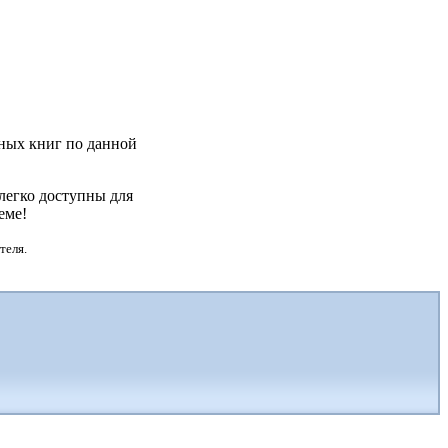
ьных книг по данной
легко доступны для
еме!
теля.