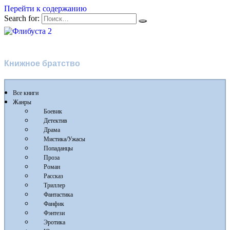
Перейти к содержанию
Search for:
Флибуста 2
Книжное братство
Все книги
Жанры
Боевик
Детектив
Драма
Мистика/Ужасы
Попаданцы
Проза
Роман
Рассказ
Триллер
Фантастика
Фанфик
Фэнтези
Эротика