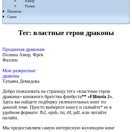
Юмор
Разное
Писатели
Серии
Тег:
властные герои драконы
Проданная драконам
Полина Амор, Фрея
Фаллен
Мои развратные
драконы
Татьяна Демидова
Добро пожаловать на страницу тега «властные герои
драконы» книжного братства флибуста
**
«Flibusta 2»
.
Здесь вы найдете подборку увлекательных книг по
данной теме. Просто выберите книгу и скачайте* ее в
удобном формате: fb2, epub, txt, rtf, pdf, или читайте
онлайн.
Мы предоставляем самую интересную коллекцию книг