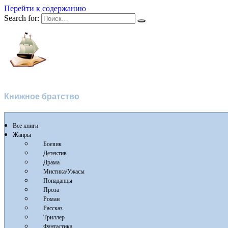
Перейти к содержанию
Search for:
Флибуста 2
Книжное братство
Все книги
Жанры
Боевик
Детектив
Драма
Мистика/Ужасы
Попаданцы
Проза
Роман
Рассказ
Триллер
Фантастика