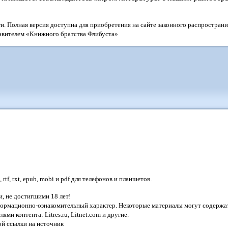
и. Полная версия доступна для приобретения на сайте законного распространи
тавителем «Книжного братства Флибуста»
tf, txt, epub, mobi и pdf для телефонов и планшетов.
, не достигшими 18 лет!
нформационно-ознакомительный характер. Некоторые материалы могут содержат
лями контента:
Litres.ru, Litnet.com
и другие.
ой ссылки на источник