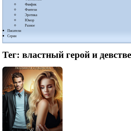
Фанфик
Фэнтези
Эротика
Юмор
Разное
Писатели
Серии
Тег:
властный герой и девств