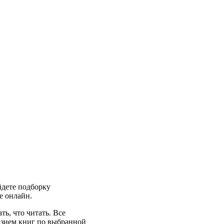
йдете подборку
те онлайн.
ь, что читать. Все
азием книг по выбранной