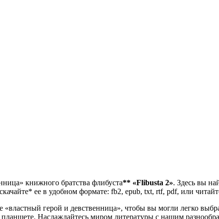
енница» книжного братства флибуста
**
«Flibusta 2»
. Здесь вы на
чайте* ее в удобном формате: fb2, epub, txt, rtf, pdf, или читай
«властный герой и девственница», чтобы вы могли легко выбрат
и планшете. Наслаждайтесь миром литературы с нашим разнообр