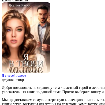
Елена Синякова
Я в твоей голове
джулия венор
Добро пожаловать на страницу тега «властный герой и девств
увлекательных книг по данной теме. Просто выберите книгу и ска
Мы предоставляем самую интересную коллекцию книг по метке 
книги легко доступны для чтения на телефоне, компьютере ил