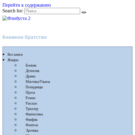
Перейти к содержанию
Search for:
Флибуста 2
Книжное братство
Все книги
Жанры
Боевик
Детектив
Драма
Мистика/Ужасы
Попаданцы
Проза
Роман
Рассказ
Триллер
Фантастика
Фанфик
Фэнтези
Эротика