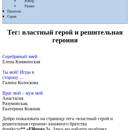
Юмор
Разное
Писатели
Серии
Тег:
властный герой и решительная
героиня
Серебряный змей
Елена Княжинская
Ты мой! Игры в
сторону…
Галина Колоскова
Враг мой – муж мой
Анастасия
Разумовская,
Екатерина Кожник
Добро пожаловать на страницу тега «властный герой и
решительная героиня» книжного братства
флибуста
**
«Flibusta 2»
. Здесь вы найдете подборку