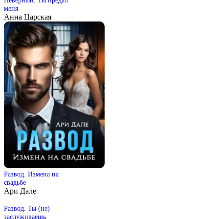
меня
Анна Царская
Развод. Измена на
свадьбе
Ари Дале
Развод. Ты (не)
заслуживаешь