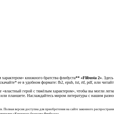
м характером» книжного братства флибуста
**
«Flibusta 2»
. Здес
чайте* ее в удобном формате: fb2, epub, txt, rtf, pdf, или читай
«властный герой с тяжёлым характером», чтобы вы могли легко 
е или планшете. Наслаждайтесь миром литературы с нашим разно
и. Полная версия доступна для приобретения на сайте законного распространи
тавителем «Книжного братства Флибуста»