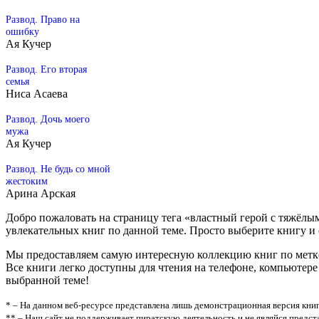
Развод. Право на
ошибку
Ая Кучер
Развод. Его вторая
семья
Ниса Асаева
Развод. Дочь моего
мужа
Ая Кучер
Развод. Не будь со мной
жестоким
Арина Арская
Добро пожаловать на страницу тега «властный герой с тяжёлы
увлекательных книг по данной теме. Просто выберите книгу и ска
Мы предоставляем самую интересную коллекцию книг по метке 
Все книги легко доступны для чтения на телефоне, компьютер
выбранной теме!
* – На данном веб-ресурсе представлена лишь демонстрационная версия книг
** – Наш сайт не поддерживает пиратскую деятельность и не являйся предс