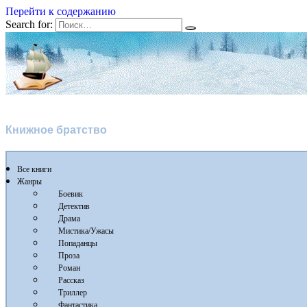
Перейти к содержанию
Search for:
Флибуста 2
Книжное братство
Все книги
Жанры
Боевик
Детектив
Драма
Мистика/Ужасы
Попаданцы
Проза
Роман
Рассказ
Триллер
Фантастика