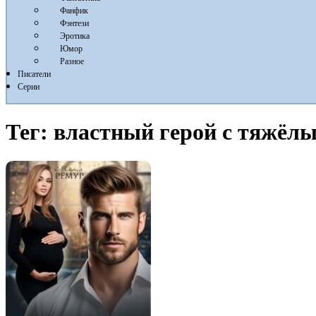
Фанфик
Фэнтези
Эротика
Юмор
Разное
Писатели
Серии
Тег:
властный герой с тяжёл