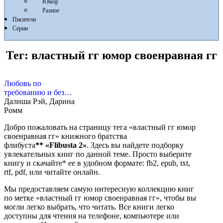
Юмор
Разное
Писатели
Серии
Тег:
властный гг юмор своенравная гг
Любовь по
требованию и без…
Далиша Рэй, Дарина
Ромм
Добро пожаловать на страницу тега «властный гг юмор
своенравная гг» книжного братства
флибуста
**
«Flibusta 2»
. Здесь вы найдете подборку
увлекательных книг по данной теме. Просто выберите
книгу и скачайте* ее в удобном формате: fb2, epub, txt,
rtf, pdf, или читайте онлайн.
Мы предоставляем самую интересную коллекцию книг
по метке «властный гг юмор своенравная гг», чтобы вы
могли легко выбрать, что читать. Все книги легко
доступны для чтения на телефоне, компьютере или