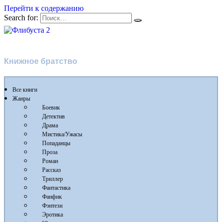
Перейти к содержанию
Search for:
Флибуста 2
Книжное братство
Все книги
Жанры
Боевик
Детектив
Драма
Мистика/Ужасы
Попаданцы
Проза
Роман
Рассказ
Триллер
Фантастика
Фанфик
Фэнтези
Эротика