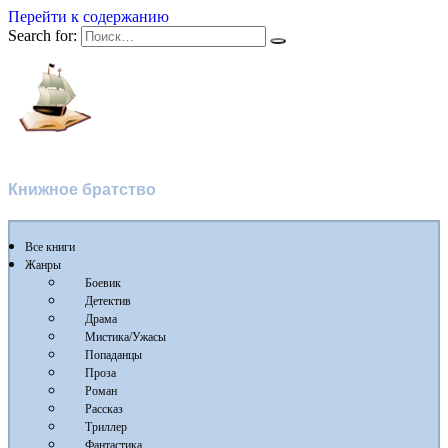
Перейти к содержанию
Search for:
Флибуста 2
Книжное братство
Все книги
Жанры
Боевик
Детектив
Драма
Мистика/Ужасы
Попаданцы
Проза
Роман
Рассказ
Триллер
Фантастика