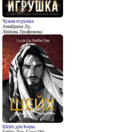
Чужая игрушка
Амайрани Лу,
Любовь Трофимова
Шейх для Киры
Бейби Лав, Саша Шу