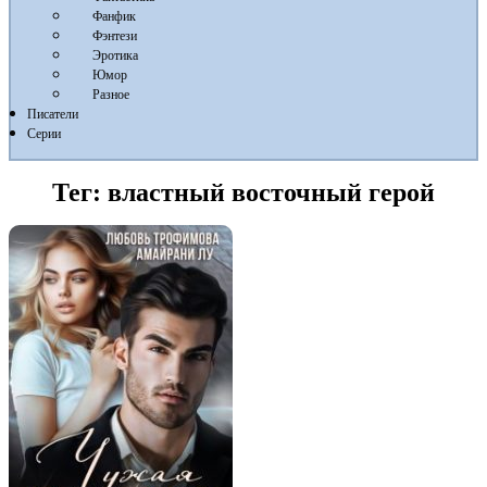
Фанфик
Фэнтези
Эротика
Юмор
Разное
Писатели
Серии
Тег:
властный восточный герой