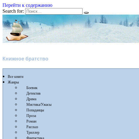
Перейти к содержанию
Search for:
Флибуста 2
Книжное братство
Все книги
Жанры
Боевик
Детектив
Драма
Мистика/Ужасы
Попаданцы
Проза
Роман
Рассказ
Триллер
Фантастика