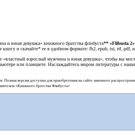
ина и юная девушка» книжного братства флибуста
**
«Flibusta 2»
игу и скачайте* ее в удобном формате: fb2, epub, txt, rtf, pdf, 
 «властный взрослый мужчина и юная девушка», чтобы вы могли
омпьютере или планшете. Наслаждайтесь миром литературы с наш
и. Полная версия доступна для приобретения на сайте законного распространи
тавителем «Книжного братства Флибуста»