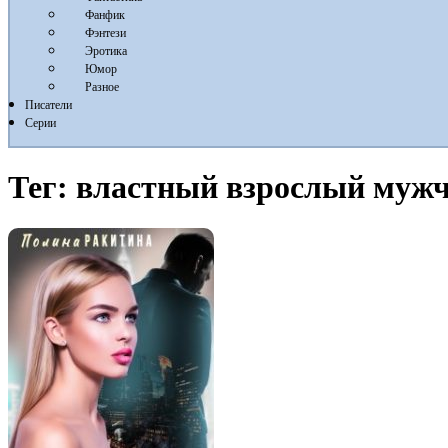
Фанфик
Фэнтези
Эротика
Юмор
Разное
Писатели
Серии
Тег:
властный взрослый мужч